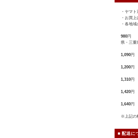
・ヤマト
・お買上
・各地域
980
円 
県・三重
1,090
円
1,200
円
1,310
円
1,420
円
1,640
円
※上記の
■ 配送に