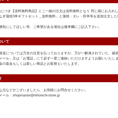
先につき【送料無料商品】とご一緒の注文は送料無料となり 同じ箱にお入れ
なぎ蒲焼3串ギフトセット＿送料無料」と蒲焼・タレ・肝串等を追加注文した
梱包にしてほしい等、ご希望がある場合は備考欄にご記入下さい。
ついて
発送については万全の注意を払っておりますが、万が一解凍されていた、破損
メール」又は「お電話」にて必ず一度ご連絡いただけますようお願いいたし
金の返金もしくは新しい商品とお取替えいたします。
せ
な点などがございましたら、お気軽にお問合せください。
：shopmaster@nihonichi-store.jp